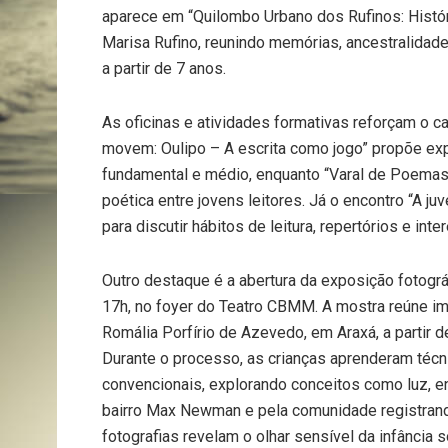
aparece em “Quilombo Urbano dos Rufinos: Histór
Marisa Rufino, reunindo memórias, ancestralidade 
a partir de 7 anos.
As oficinas e atividades formativas reforçam o car
movem: Oulipo – A escrita como jogo” propõe ex
fundamental e médio, enquanto “Varal de Poemas:
poética entre jovens leitores. Já o encontro “A j
para discutir hábitos de leitura, repertórios e in
Outro destaque é a abertura da exposição fotogr
17h, no foyer do Teatro CBMM. A mostra reúne i
Romália Porfírio de Azevedo, em Araxá, a partir d
Durante o processo, as crianças aprenderam técni
convencionais, explorando conceitos como luz, e
bairro Max Newman e pela comunidade registrand
fotografias revelam o olhar sensível da infância