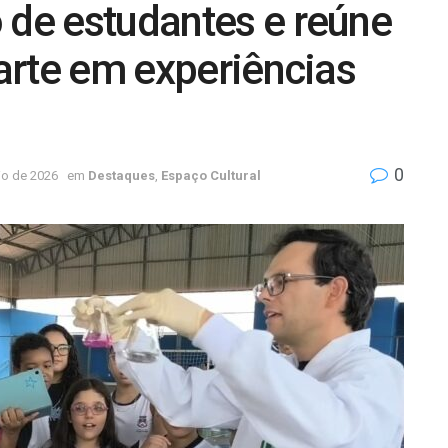
 de estudantes e reúne
 arte em experiências
0
io de 2026
em
Destaques
,
Espaço Cultural