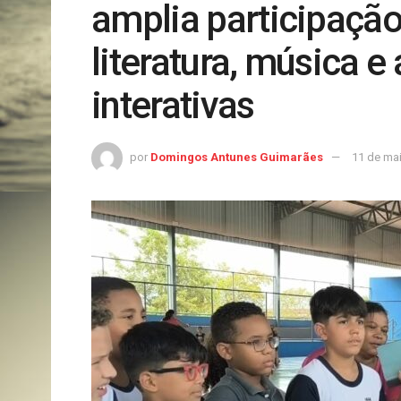
amplia participação
literatura, música e
interativas
por
Domingos Antunes Guimarães
11 de ma