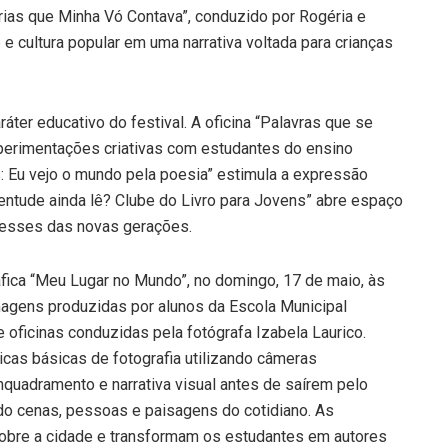
ias que Minha Vó Contava”, conduzido por Rogéria e
e cultura popular em uma narrativa voltada para crianças
áter educativo do festival. A oficina “Palavras que se
perimentações criativas com estudantes do ensino
 Eu vejo o mundo pela poesia” estimula a expressão
uventude ainda lê? Clube do Livro para Jovens” abre espaço
teresses das novas gerações.
áfica “Meu Lugar no Mundo”, no domingo, 17 de maio, às
magens produzidas por alunos da Escola Municipal
e oficinas conduzidas pela fotógrafa Izabela Laurico.
cas básicas de fotografia utilizando câmeras
nquadramento e narrativa visual antes de saírem pelo
o cenas, pessoas e paisagens do cotidiano. As
 sobre a cidade e transformam os estudantes em autores