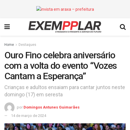
Home
Destaques
Ouro Fino celebra aniversário
com a volta do evento “Vozes
Cantam a Esperança”
Crianças e adultos ensaiam para cantar juntos neste
domingo (17) em seresta
por
Domingos Antunes Guimarães
14 de março de 2024