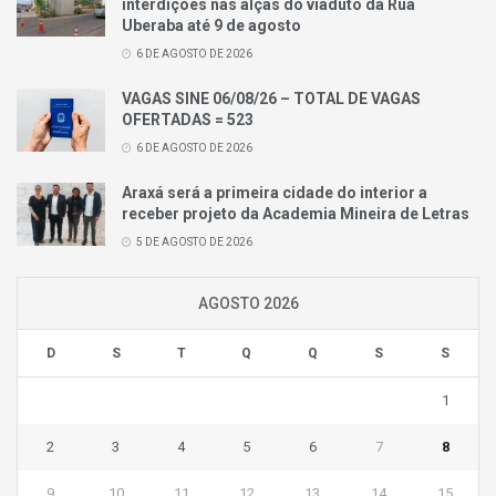
interdições nas alças do viaduto da Rua
Uberaba até 9 de agosto
6 DE AGOSTO DE 2026
VAGAS SINE 06/08/26 – TOTAL DE VAGAS
OFERTADAS = 523
6 DE AGOSTO DE 2026
Araxá será a primeira cidade do interior a
receber projeto da Academia Mineira de Letras
5 DE AGOSTO DE 2026
AGOSTO 2026
D
S
T
Q
Q
S
S
1
2
3
4
5
6
7
8
9
10
11
12
13
14
15