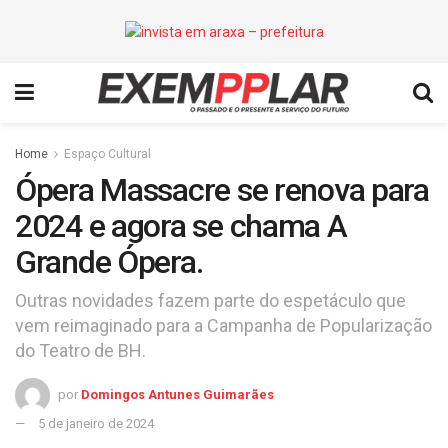
Home
Espaço Cultural
Ópera Massacre se renova para
2024 e agora se chama A
Grande Ópera.
Outras novidades fazem parte do espetáculo que
vem reimaginado para a Campanha de Popularização
do Teatro de BH.
por
Domingos Antunes Guimarães
5 de janeiro de 2024