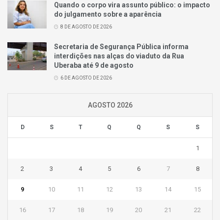
Quando o corpo vira assunto público: o impacto
do julgamento sobre a aparência
8 DE AGOSTO DE 2026
Secretaria de Segurança Pública informa
interdições nas alças do viaduto da Rua
Uberaba até 9 de agosto
6 DE AGOSTO DE 2026
AGOSTO 2026
D
S
T
Q
Q
S
S
1
2
3
4
5
6
7
8
9
10
11
12
13
14
15
16
17
18
19
20
21
22