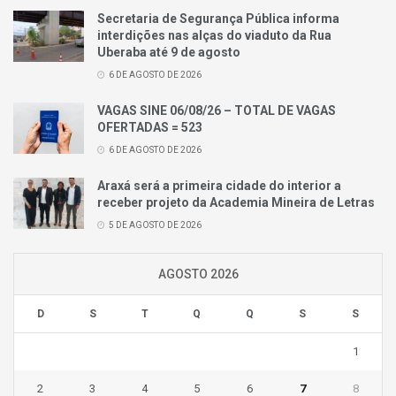
Secretaria de Segurança Pública informa
interdições nas alças do viaduto da Rua
Uberaba até 9 de agosto
6 DE AGOSTO DE 2026
VAGAS SINE 06/08/26 – TOTAL DE VAGAS
OFERTADAS = 523
6 DE AGOSTO DE 2026
Araxá será a primeira cidade do interior a
receber projeto da Academia Mineira de Letras
5 DE AGOSTO DE 2026
AGOSTO 2026
D
S
T
Q
Q
S
S
1
2
3
4
5
6
7
8