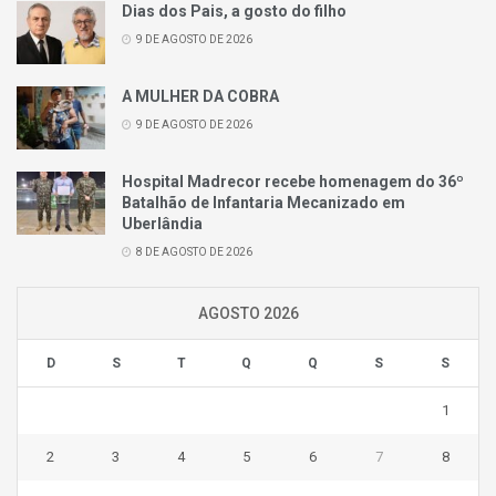
Dias dos Pais, a gosto do filho
9 DE AGOSTO DE 2026
A MULHER DA COBRA
9 DE AGOSTO DE 2026
Hospital Madrecor recebe homenagem do 36º
Batalhão de Infantaria Mecanizado em
Uberlândia
8 DE AGOSTO DE 2026
AGOSTO 2026
D
S
T
Q
Q
S
S
1
2
3
4
5
6
7
8