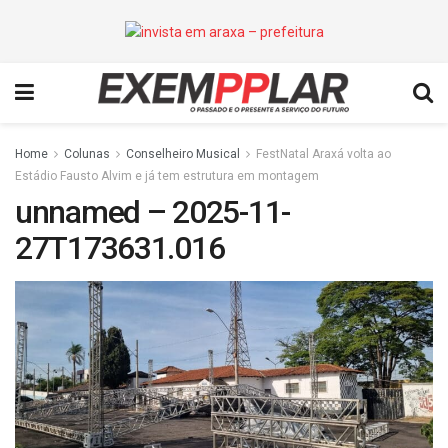
Home
Colunas
Conselheiro Musical
FestNatal Araxá volta ao
Estádio Fausto Alvim e já tem estrutura em montagem
unnamed – 2025-11-
27T173631.016