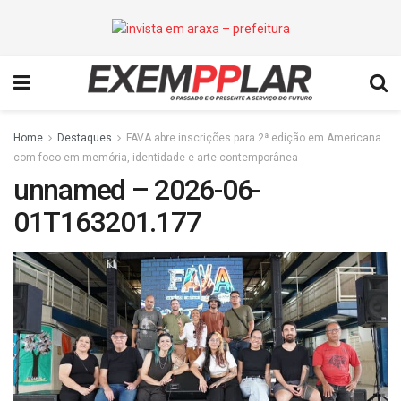
Home
Destaques
FAVA abre inscrições para 2ª edição em Americana
com foco em memória, identidade e arte contemporânea
unnamed – 2026-06-
01T163201.177