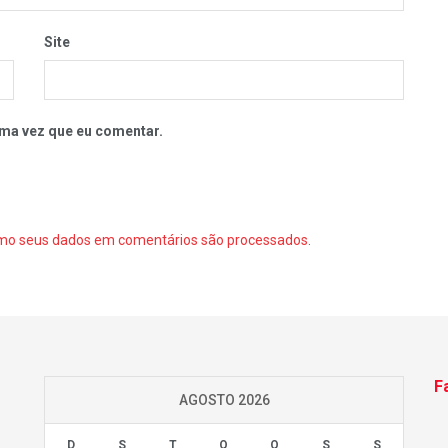
Site
ma vez que eu comentar.
mo seus dados em comentários são processados
.
F
AGOSTO 2026
D
S
T
Q
Q
S
S