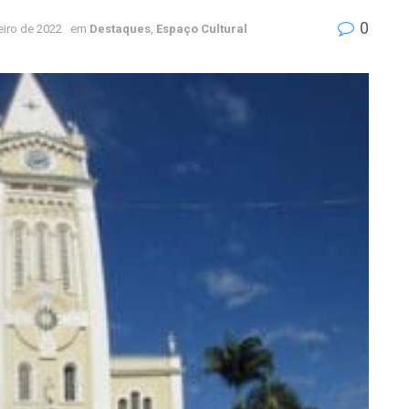
0
eiro de 2022
em
Destaques
,
Espaço Cultural