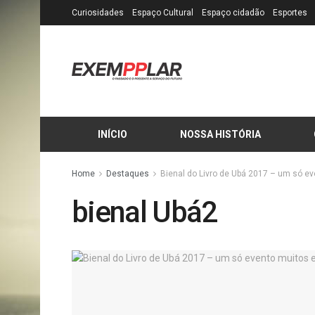
Curiosidades
Espaço Cultural
Espaço cidadão
Esportes
INÍCIO
NOSSA HISTÓRIA
Home
Destaques
Bienal do Livro de Ubá 2017 – um só e
bienal Ubá2