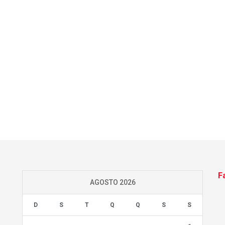
F
AGOSTO 2026
D
S
T
Q
Q
S
S