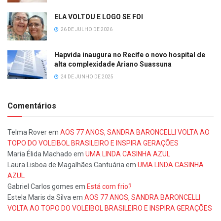
ELA VOLTOU E LOGO SE FOI
26 DE JULHO DE 2026
Hapvida inaugura no Recife o novo hospital de
alta complexidade Ariano Suassuna
24 DE JUNHO DE 2025
Comentários
Telma Rover
em
AOS 77 ANOS, SANDRA BARONCELLI VOLTA AO
TOPO DO VOLEIBOL BRASILEIRO E INSPIRA GERAÇÕES
Maria Élida Machado
em
UMA LINDA CASINHA AZUL
Laura Lisboa de Magalhães Cantuária
em
UMA LINDA CASINHA
AZUL
Gabriel Carlos gomes
em
Está com frio?
Estela Maris da Silva
em
AOS 77 ANOS, SANDRA BARONCELLI
VOLTA AO TOPO DO VOLEIBOL BRASILEIRO E INSPIRA GERAÇÕES