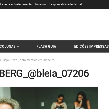
Lazer e entretenimento
Turismo
Responsabilidade Social
COLUNAS
FLASH GUIA
EDIÇÕES IMPRESSAS
ra “Seja Breve”, com prêmios em dinheiro
ERG_@bleia_07206