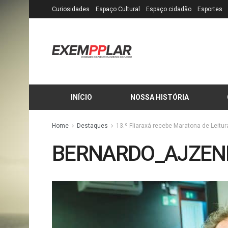
Curiosidades
Espaço Cultural
Espaço cidadão
Esportes
INÍCIO
NOSSA HISTÓRIA
Home
Destaques
13.º Fliaraxá recebe Maratona de Leitu
BERNARDO_AJZENB