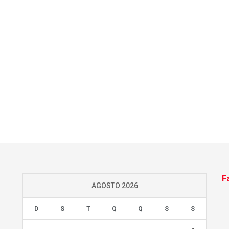
F
AGOSTO 2026
D
S
T
Q
Q
S
S