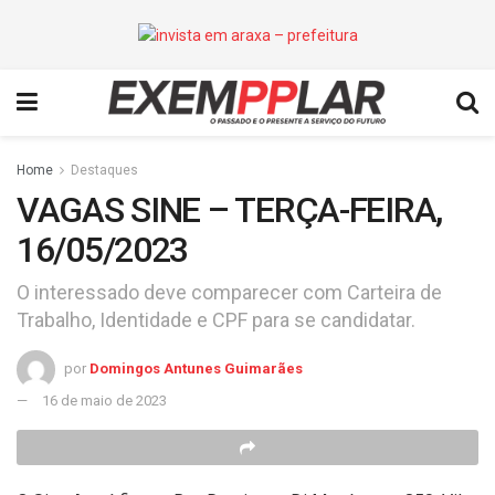
Home
Destaques
VAGAS SINE – TERÇA-FEIRA,
16/05/2023
O interessado deve comparecer com Carteira de
Trabalho, Identidade e CPF para se candidatar.
por
Domingos Antunes Guimarães
16 de maio de 2023