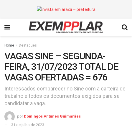
Home
Destaques
VAGAS SINE – SEGUNDA-
FEIRA, 31/07/2023 TOTAL DE
VAGAS OFERTADAS = 676
Interessados comparecer no Sine com a carteira de
trabalho e todos os documentos exigidos para se
candidatar a vaga.
por
Domingos Antunes Guimarães
31 de julho de 2023