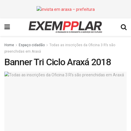
Home
Espaço cidadão
Todas as inscrições da Oficina 3 R’s são
preenchidas em Araxá
Banner Tri Ciclo Araxá 2018