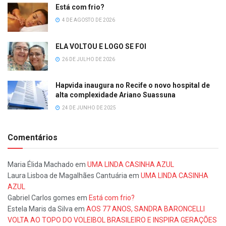
Está com frio?
4 DE AGOSTO DE 2026
ELA VOLTOU E LOGO SE FOI
26 DE JULHO DE 2026
Hapvida inaugura no Recife o novo hospital de
alta complexidade Ariano Suassuna
24 DE JUNHO DE 2025
Comentários
Maria Élida Machado
em
UMA LINDA CASINHA AZUL
Laura Lisboa de Magalhães Cantuária
em
UMA LINDA CASINHA
AZUL
Gabriel Carlos gomes
em
Está com frio?
Estela Maris da Silva
em
AOS 77 ANOS, SANDRA BARONCELLI
VOLTA AO TOPO DO VOLEIBOL BRASILEIRO E INSPIRA GERAÇÕES