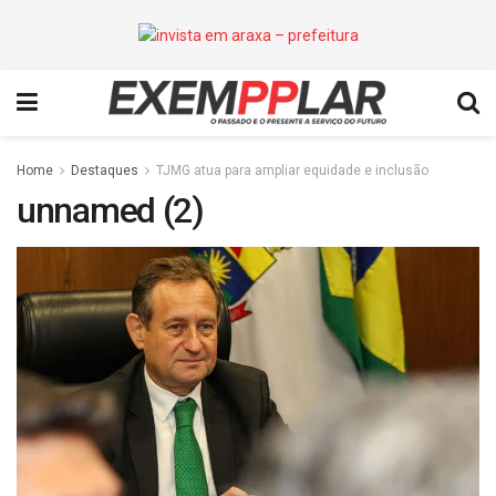
Home
Destaques
TJMG atua para ampliar equidade e inclusão
unnamed (2)