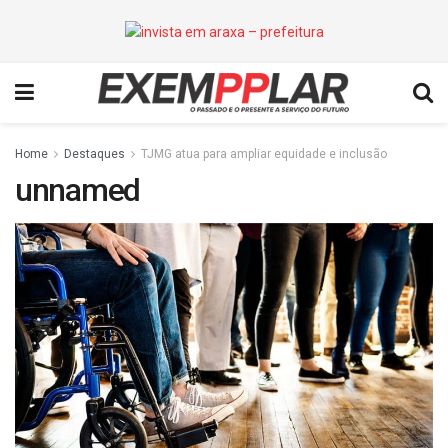
Home
Destaques
TJMG atua para ampliar equidade e inclusão
unnamed