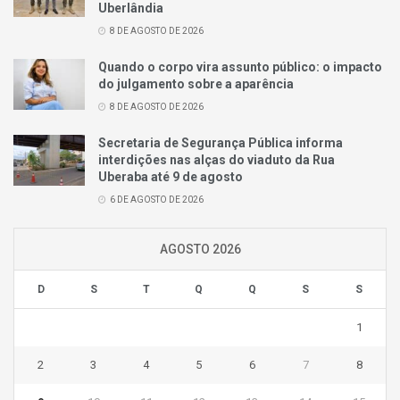
Uberlândia
8 DE AGOSTO DE 2026
Quando o corpo vira assunto público: o impacto
do julgamento sobre a aparência
8 DE AGOSTO DE 2026
Secretaria de Segurança Pública informa
interdições nas alças do viaduto da Rua
Uberaba até 9 de agosto
6 DE AGOSTO DE 2026
AGOSTO 2026
D
S
T
Q
Q
S
S
1
2
3
4
5
6
7
8