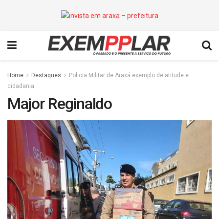
Home
Destaques
Policia Militar de Araxá exemplo de atitude e
cidadania
Major Reginaldo