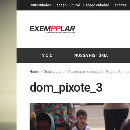
Curiosidades
Espaço Cultural
Espaço cidadão
Esportes
INÍCIO
NOSSA HISTÓRIA
Home
Destaques
´Mexeu com o coração`: Projeto Seme
dom_pixote_3