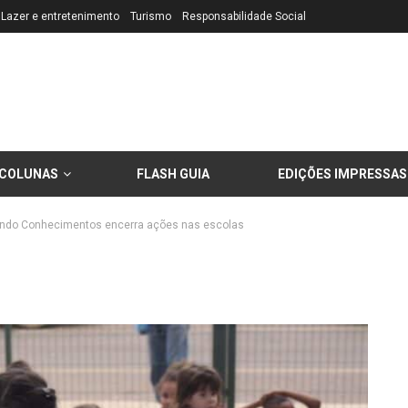
Lazer e entretenimento
Turismo
Responsabilidade Social
COLUNAS
FLASH GUIA
EDIÇÕES IMPRESSAS
ando Conhecimentos encerra ações nas escolas