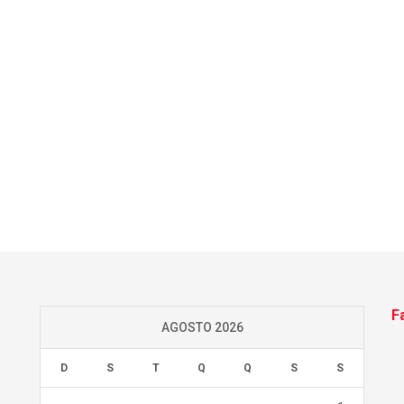
F
AGOSTO 2026
D
S
T
Q
Q
S
S