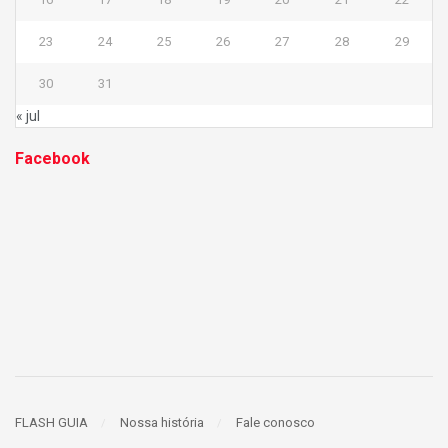
23
24
25
26
27
28
29
30
31
« jul
Facebook
FLASH GUIA
Nossa história
Fale conosco