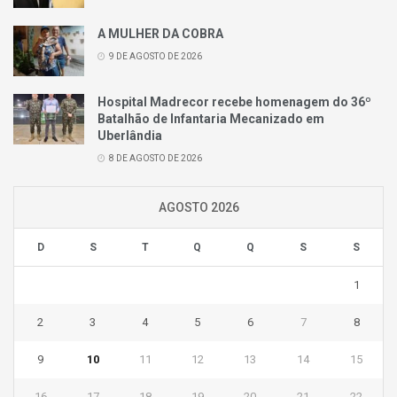
A MULHER DA COBRA
9 DE AGOSTO DE 2026
Hospital Madrecor recebe homenagem do 36º
Batalhão de Infantaria Mecanizado em
Uberlândia
8 DE AGOSTO DE 2026
AGOSTO 2026
D
S
T
Q
Q
S
S
1
2
3
4
5
6
7
8
9
10
11
12
13
14
15
16
17
18
19
20
21
22