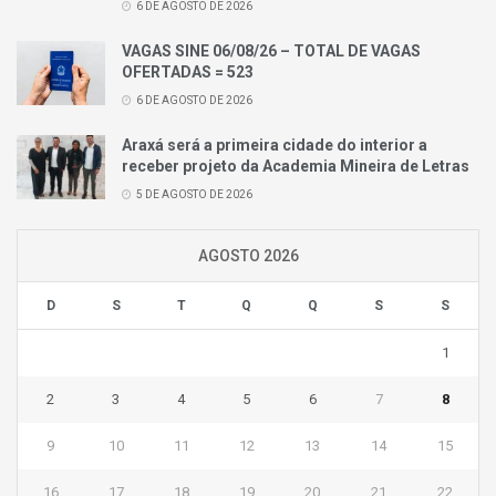
6 DE AGOSTO DE 2026
VAGAS SINE 06/08/26 – TOTAL DE VAGAS
OFERTADAS = 523
6 DE AGOSTO DE 2026
Araxá será a primeira cidade do interior a
receber projeto da Academia Mineira de Letras
5 DE AGOSTO DE 2026
AGOSTO 2026
D
S
T
Q
Q
S
S
1
2
3
4
5
6
7
8
9
10
11
12
13
14
15
16
17
18
19
20
21
22