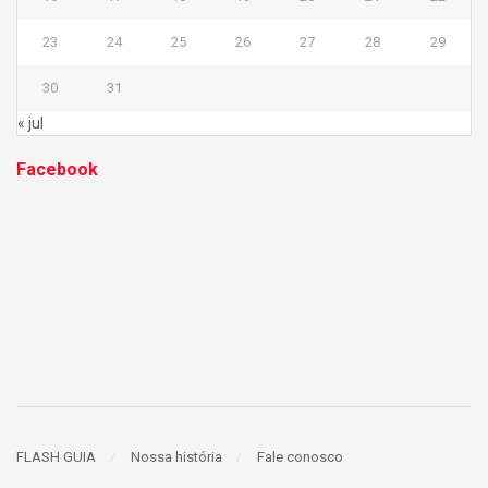
23
24
25
26
27
28
29
30
31
« jul
Facebook
FLASH GUIA
Nossa história
Fale conosco