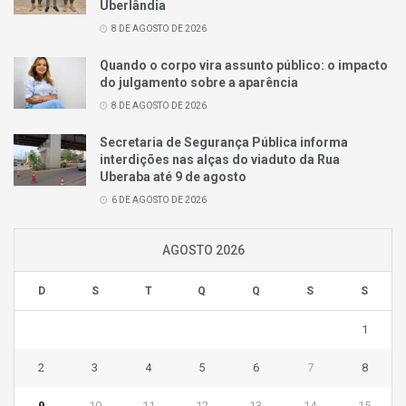
Uberlândia
8 DE AGOSTO DE 2026
Quando o corpo vira assunto público: o impacto
do julgamento sobre a aparência
8 DE AGOSTO DE 2026
Secretaria de Segurança Pública informa
interdições nas alças do viaduto da Rua
Uberaba até 9 de agosto
6 DE AGOSTO DE 2026
AGOSTO 2026
D
S
T
Q
Q
S
S
1
2
3
4
5
6
7
8
9
10
11
12
13
14
15