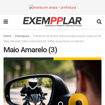
Home
Destaques
Prefeitura de Araxá realiza programação especial do
Maio Amarelo para conscientizar sobre segurança no trânsito
Maio Amarelo (3)