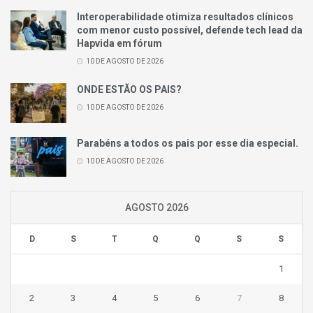
Interoperabilidade otimiza resultados clínicos
com menor custo possível, defende tech lead da
Hapvida em fórum
10 DE AGOSTO DE 2026
ONDE ESTÃO OS PAIS?
10 DE AGOSTO DE 2026
Parabéns a todos os pais por esse dia especial.
10 DE AGOSTO DE 2026
AGOSTO 2026
D
S
T
Q
Q
S
S
1
2
3
4
5
6
7
8