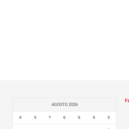
F
AGOSTO 2026
D
S
T
Q
Q
S
S