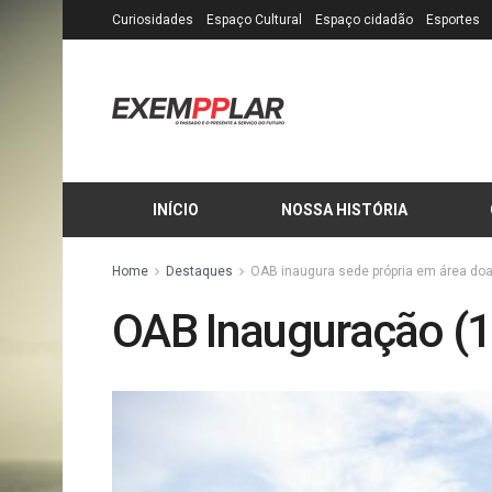
Curiosidades
Espaço Cultural
Espaço cidadão
Esportes
INÍCIO
NOSSA HISTÓRIA
Home
Destaques
OAB inaugura sede própria em área doad
OAB Inauguração (1