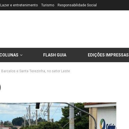
Lazer e entretenimento
Turismo
Responsabilidade Social
COLUNAS
FLASH GUIA
EDIÇÕES IMPRESSAS
a Barcelos e Santa Terezinha, no setor Leste
)