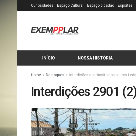
Curiosidades
Espaço Cultural
Espaço cidadão
Esportes
INÍCIO
NOSSA HISTÓRIA
Home
Destaques
Interdições no trânsito nos bairros Led
Interdições 2901 (2