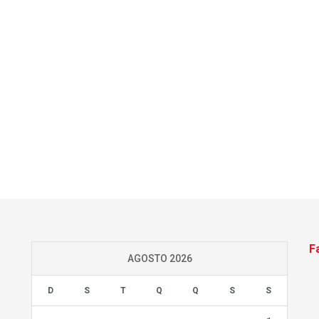
F
AGOSTO 2026
D
S
T
Q
Q
S
S