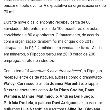
passaram pelo evento. A expectativa da organização era de
70 mil.
Durante nove dias, o encontro recebeu cerca de 80
atividades diferentes, mais de 100 escritores e artistas
convidados e 80 expositores. O faturamento, de acordo
com a organização, também foi maior que o do 2017,
ultrapassando R$ 1,2 milhões em vendas de livros. Ainda
em números, o Flipoços gerou em 2018 cerca de 200
empregos diretos e indiretos.
Com o tema “
A literatura & os outros saberes
”, o Flipoços
recebeu, entre os destaques, autores como o dramaturgo
Walcyr Carrasco
, a atleta
Joanna Maranhão
, o rapper
Dexter
e escritores como
João Pinto Coelho
,
Dany
Wambire
,
Manuel Mutimucuio
,
Andrea Del Fuego
,
Patrícia Portela
, o patrono
Davi Arrigucci Jr
., o escritor
sulfuroso
Luis Nassif,
as escritoras
Aline Bei
,
Giovana