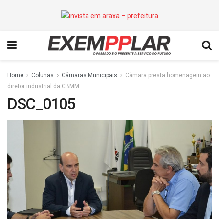
Home
Colunas
Câmaras Municipais
Câmara presta homenagem ao
diretor industrial da CBMM
DSC_0105