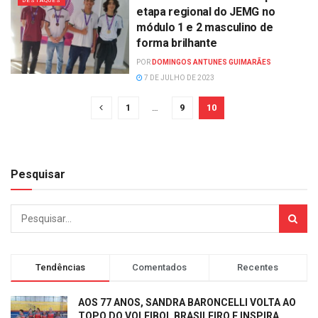
DESTAQUES
etapa regional do JEMG no
módulo 1 e 2 masculino de
forma brilhante
POR
DOMINGOS ANTUNES GUIMARÃES
7 DE JULHO DE 2023
1
…
9
10
Pesquisar
Tendências
Comentados
Recentes
AOS 77 ANOS, SANDRA BARONCELLI VOLTA AO
TOPO DO VOLEIBOL BRASILEIRO E INSPIRA