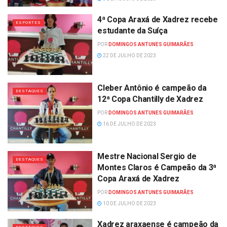
4ª Copa Araxá de Xadrez recebe
ESPORTES
estudante da Suíça
POR
DOMINGOS ANTUNES GUIMARÃES
22 DE JULHO DE 2023
Cleber Antônio é campeão da
DESTAQUES
12ª Copa Chantilly de Xadrez
POR
DOMINGOS ANTUNES GUIMARÃES
16 DE JULHO DE 2023
Mestre Nacional Sergio de
DESTAQUES
Montes Claros é Campeão da 3ª
Copa Araxá de Xadrez
POR
DOMINGOS ANTUNES GUIMARÃES
10 DE JULHO DE 2023
Xadrez araxaense é campeão da