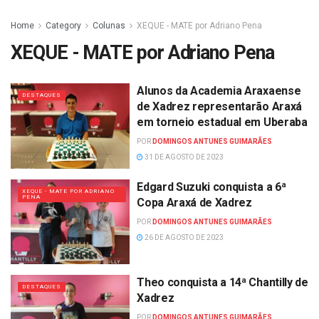
Home
Category
Colunas
XEQUE - MATE por Adriano Pena
XEQUE - MATE por Adriano Pena
Alunos da Academia Araxaense
DESTAQUES
de Xadrez representarão Araxá
em torneio estadual em Uberaba
POR
DOMINGOS ANTUNES GUIMARÃES
31 DE AGOSTO DE 2023
Edgard Suzuki conquista a 6ª
XEQUE - MATE POR ADRIANO
PENA
Copa Araxá de Xadrez
POR
DOMINGOS ANTUNES GUIMARÃES
26 DE AGOSTO DE 2023
Theo conquista a 14ª Chantilly de
DESTAQUES
Xadrez
POR
DOMINGOS ANTUNES GUIMARÃES