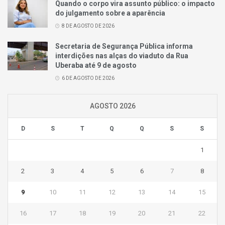
Quando o corpo vira assunto público: o impacto
do julgamento sobre a aparência
8 DE AGOSTO DE 2026
Secretaria de Segurança Pública informa
interdições nas alças do viaduto da Rua
Uberaba até 9 de agosto
6 DE AGOSTO DE 2026
AGOSTO 2026
D
S
T
Q
Q
S
S
1
2
3
4
5
6
7
8
9
10
11
12
13
14
15
16
17
18
19
20
21
22