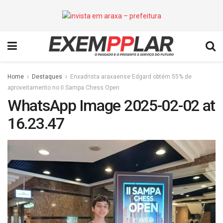
Home
Destaques
Enxadrista araxaense Edgard obtém 55% de
aproveitamento no II Sampa Chess Open
WhatsApp Image 2025-02-02 at
16.23.47