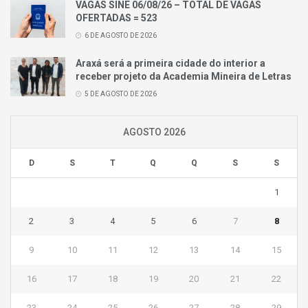
VAGAS SINE 06/08/26 – TOTAL DE VAGAS
OFERTADAS = 523
6 DE AGOSTO DE 2026
Araxá será a primeira cidade do interior a
receber projeto da Academia Mineira de Letras
5 DE AGOSTO DE 2026
AGOSTO 2026
D
S
T
Q
Q
S
S
1
2
3
4
5
6
7
8
9
10
11
12
13
14
15
16
17
18
19
20
21
22
23
24
25
26
27
28
29