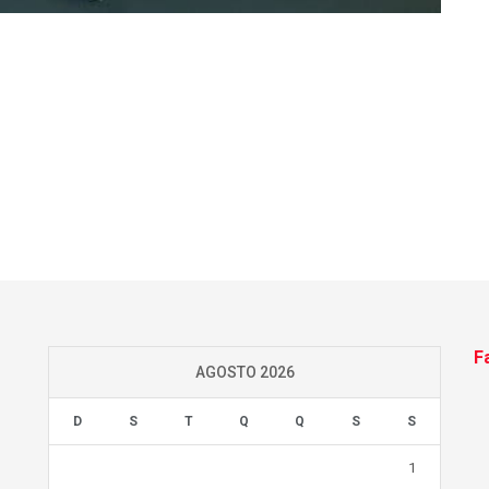
F
AGOSTO 2026
D
S
T
Q
Q
S
S
1