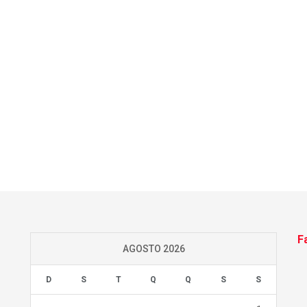
F
AGOSTO 2026
D
S
T
Q
Q
S
S