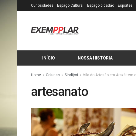
Curiosidades
Espaço Cultural
Espaço cidadão
Esportes
INÍCIO
NOSSA HISTÓRIA
Home
Colunas
Sindijori
Vila do Artesão em Araxá tem c
artesanato