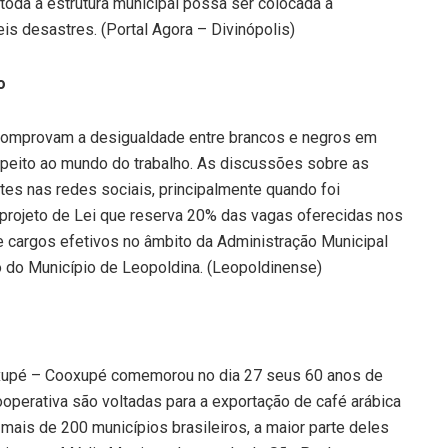
oda a estrutura municipal possa ser colocada à
s desastres. (Portal Agora – Divinópolis)
o
comprovam a desigualdade entre brancos e negros em
speito ao mundo do trabalho. As discussões sobre as
tes nas redes sociais, principalmente quando foi
projeto de Lei que reserva 20% das vagas oferecidas nos
 cargos efetivos no âmbito da Administração Municipal
vo do Município de Leopoldina. (Leopoldinense)
axupé – Cooxupé comemorou no dia 27 seus 60 anos de
ooperativa são voltadas para a exportação de café arábica
ais de 200 municípios brasileiros, a maior parte deles