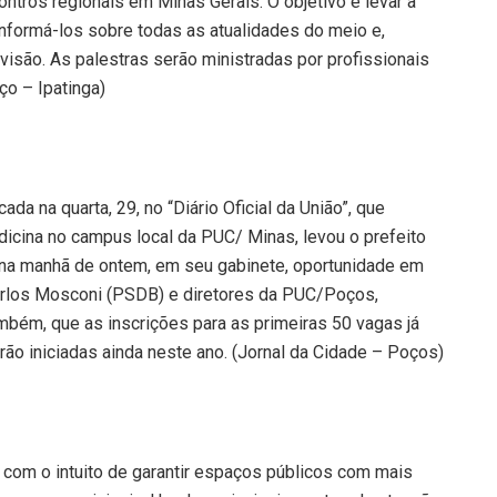
ntros regionais em Minas Gerais. O objetivo é levar a
 informá-los sobre todas as atualidades do meio e,
evisão. As palestras serão ministradas por profissionais
ço – Ipatinga)
da na quarta, 29, no “Diário Oficial da União”, que
dicina no campus local da PUC/ Minas, levou o prefeito
na manhã de ontem, em seu gabinete, oportunidade em
Carlos Mosconi (PSDB) e diretores da PUC/Poços,
mbém, que as inscrições para as primeiras 50 vagas já
erão iniciadas ainda neste ano. (Jornal da Cidade – Poços)
a com o intuito de garantir espaços públicos com mais