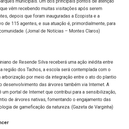
arques municipais. Um dos principais pontos de atenção
, que vêm recebendo muitas visitações após serem
ates, depois que foram inauguradas a Ecopista e a
ivo de 115 agentes, e sua atuação é, primordialmente, para
 comunidade. (Jornal de Notícias – Montes Claros)
stiniano de Resende Silva receberá uma ação inédita entre
 na região dos Tachos, a escola será contemplada com o
 arborização por meio da integração entre o ato do plantio
 desenvolvimento das árvores também via Internet. A
 é um portal de Internet que contribui para a sensibilização,
ntio de árvores nativas, fomentando o engajamento das
ogia de gameficação da natureza. (Gazeta de Varginha)
ncer