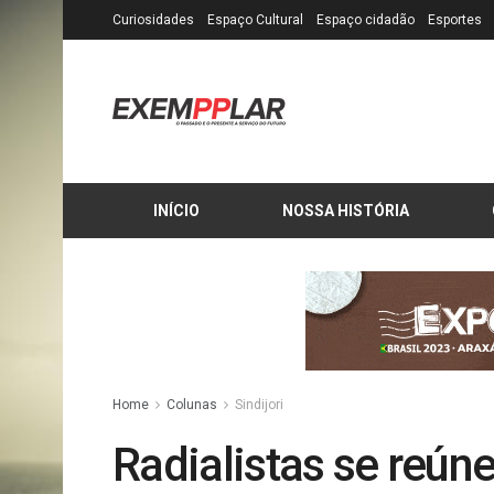
Curiosidades
Espaço Cultural
Espaço cidadão
Esportes
INÍCIO
NOSSA HISTÓRIA
Home
Colunas
Sindijori
Radialistas se reún