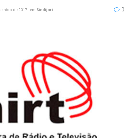
0
vembro de 2017
em
Sindijori