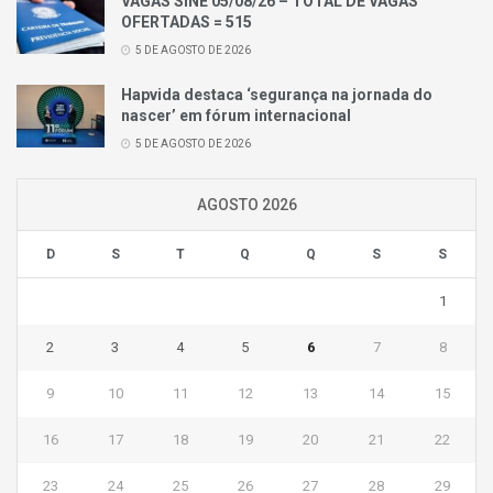
VAGAS SINE 05/08/26 – TOTAL DE VAGAS
OFERTADAS = 515
5 DE AGOSTO DE 2026
Hapvida destaca ‘segurança na jornada do
nascer’ em fórum internacional
5 DE AGOSTO DE 2026
AGOSTO 2026
D
S
T
Q
Q
S
S
1
2
3
4
5
6
7
8
9
10
11
12
13
14
15
16
17
18
19
20
21
22
23
24
25
26
27
28
29