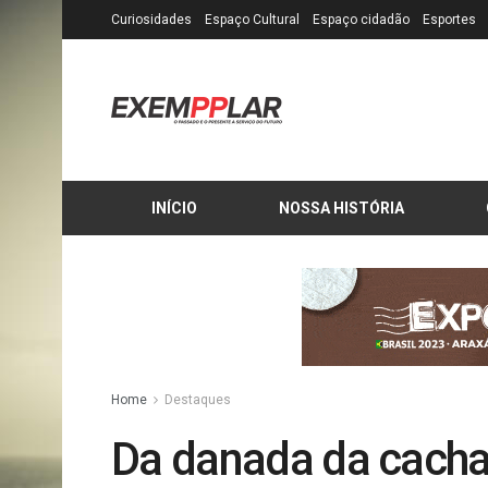
Curiosidades
Espaço Cultural
Espaço cidadão
Esportes
INÍCIO
NOSSA HISTÓRIA
Home
Destaques
Da danada da cacha