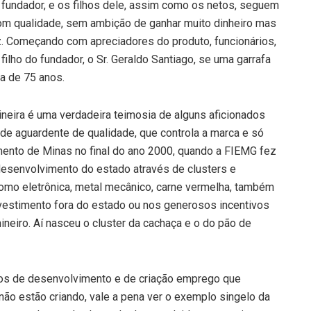
 fundador, e os filhos dele, assim como os netos, seguem
com qualidade, sem ambição de ganhar muito dinheiro mas
z. Começando com apreciadores do produto, funcionários,
ilho do fundador, o Sr. Geraldo Santiago, se uma garrafa
ia de 75 anos.
ineira é uma verdadeira teimosia de alguns aficionados
e aguardente de qualidade, que controla a marca e só
mento de Minas no final do ano 2000, quando a FIEMG fez
desenvolvimento do estado através de clusters e
como eletrônica, metal mecânico, carne vermelha, também
vestimento fora do estado ou nos generosos incentivos
neiro. Aí nasceu o cluster da cachaça e o do pão de
ios de desenvolvimento e de criação emprego que
ão estão criando, vale a pena ver o exemplo singelo da