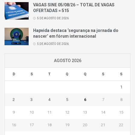
VAGAS SINE 05/08/26 – TOTAL DE VAGAS
OFERTADAS = 515
5 DE AGOSTO DE 2026
Hapvida destaca ‘segurança na jornada do
nascer’ em fórum internacional
5 DE AGOSTO DE 2026
AGOSTO 2026
D
S
T
Q
Q
S
S
1
2
3
4
5
6
7
8
9
10
11
12
13
14
15
16
17
18
19
20
21
22