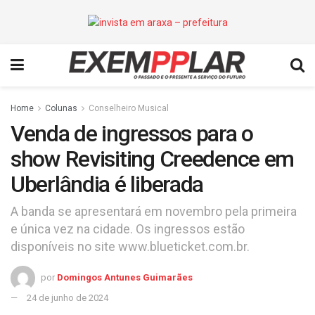
Home
Colunas
Conselheiro Musical
Venda de ingressos para o
show Revisiting Creedence em
Uberlândia é liberada
A banda se apresentará em novembro pela primeira
e única vez na cidade. Os ingressos estão
disponíveis no site www.blueticket.com.br.
por
Domingos Antunes Guimarães
24 de junho de 2024