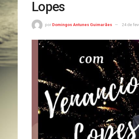
Lopes
por
Domingos Antunes Guimarães
24 de fev