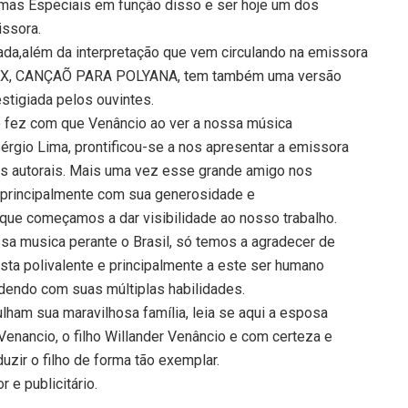
amas Especiais em função disso e ser hoje um dos
issora.
mada,além da interpretação que vem circulando na emissora
 BOX, CANÇAÕ PARA POLYANA, tem também uma versão
stigiada pelos ouvintes.
e fez com que Venâncio ao ver a nossa música
rgio Lima, prontificou-se a nos apresentar a emissora
s autorais. Mais uma vez esse grande amigo nos
 principalmente com sua generosidade e
ue começamos a dar visibilidade ao nosso trabalho.
a musica perante o Brasil, só temos a agradecer de
ista polivalente e principalmente a este ser humano
ndendo com suas múltiplas habilidades.
ham sua maravilhosa família, leia se aqui a esposa
Venancio, o filho Willander Venâncio e com certeza e
zir o filho de forma tão exemplar.
 e publicitário.