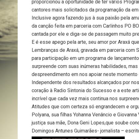
proporcionou a oportunidade de ter vários Progr
cantores mais solicitados da programação da em
Inclusive agora fazendo jus à sua paixão pela a
da canção feita em parceria com Carlinhos PO
cantada por ele e diga-se de passagem muito pre
E é esse apego pela arte, seu amor por Araxá qu
Lembranças de Araxá, gravada em parceria com Sé
para participação em um programa de lançamento
surpreende com suas inúmeras habilidades, mas
despreendimento em nos apoiar neste momento q
Independente dos resultados alcançados por noss
coração à Radio Sintonia do Sucesso e a este art
incrível que cada vez mais continua nos surpree
Atitudes que com certeza só engrandecem e orgul
Polyana, sua filhas Yohanna Venâncio e Giovanna 
justiça sua mãe, Dona Geni Lopes,que soube condu
Domingos Antunes Guimarães- jornalista – escritor