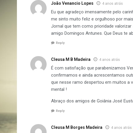
João Venancio Lopes
4 anos atrás
Eu que agradeço imensamente pelo carinh
me sinto muito feliz e orgulhoso por ma
Jornal que tem como prioridade valorizar
amigo Domingos Antunes. Que Deus te a
Reply
Cleusa M B Madeira
4 anos atrás
É com satisfação que parabenizamos Venâ
confirmamos e ainda acrescentamos outra
que nesse ramo despertou em muitos a von
mental !
Abraço dos amigos de Goiânia José Eustá
Reply
Cleusa M Borges Madeira
4 anos atrás