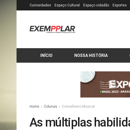
Curiosidades
Espaço Cultural
Espaço cidadão
Esportes
INÍCIO
NOSSA HISTÓRIA
Home
Colunas
Conselheiro Musical
As múltiplas habili