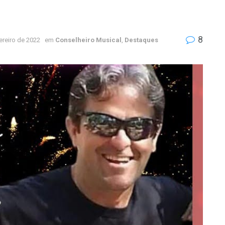
8
ereiro de 2022
em
Conselheiro Musical
,
Destaques