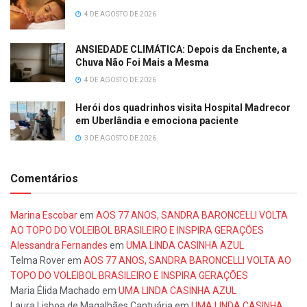
4 DE AGOSTO DE 2026
ANSIEDADE CLIMÁTICA: Depois da Enchente, a
Chuva Não Foi Mais a Mesma
4 DE AGOSTO DE 2026
Herói dos quadrinhos visita Hospital Madrecor
em Uberlândia e emociona paciente
3 DE AGOSTO DE 2026
Comentários
Marina Escobar
em
AOS 77 ANOS, SANDRA BARONCELLI VOLTA
AO TOPO DO VOLEIBOL BRASILEIRO E INSPIRA GERAÇÕES
Alessandra Fernandes
em
UMA LINDA CASINHA AZUL
Telma Rover
em
AOS 77 ANOS, SANDRA BARONCELLI VOLTA AO
TOPO DO VOLEIBOL BRASILEIRO E INSPIRA GERAÇÕES
Maria Élida Machado
em
UMA LINDA CASINHA AZUL
Laura Lisboa de Magalhães Cantuária
em
UMA LINDA CASINHA