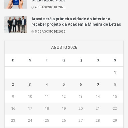
OFERTADAS = 523
6 DE AGOSTO DE 2026
Araxá será a primeira cidade do interior a
receber projeto da Academia Mineira de Letras
5 DE AGOSTO DE 2026
AGOSTO 2026
D
S
T
Q
Q
S
S
1
2
3
4
5
6
7
8
9
10
11
12
13
14
15
16
17
18
19
20
21
22
23
24
25
26
27
28
29