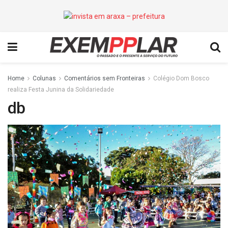
Home
Colunas
Comentários sem Fronteiras
Colégio Dom Bosco
realiza Festa Junina da Solidariedade
db