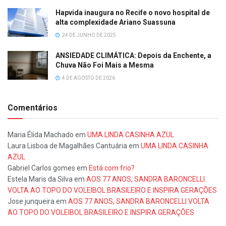
Hapvida inaugura no Recife o novo hospital de
alta complexidade Ariano Suassuna
24 DE JUNHO DE 2025
ANSIEDADE CLIMÁTICA: Depois da Enchente, a
Chuva Não Foi Mais a Mesma
4 DE AGOSTO DE 2026
Comentários
Maria Élida Machado
em
UMA LINDA CASINHA AZUL
Laura Lisboa de Magalhães Cantuária
em
UMA LINDA CASINHA
AZUL
Gabriel Carlos gomes
em
Está com frio?
Estela Maris da Silva
em
AOS 77 ANOS, SANDRA BARONCELLI
VOLTA AO TOPO DO VOLEIBOL BRASILEIRO E INSPIRA GERAÇÕES
Jose junqueira
em
AOS 77 ANOS, SANDRA BARONCELLI VOLTA
AO TOPO DO VOLEIBOL BRASILEIRO E INSPIRA GERAÇÕES