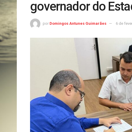
governador do Est
por
Domingos Antunes Guimarães
6 de feve