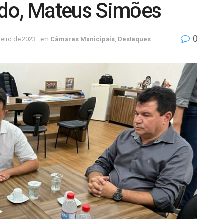
ado, Mateus Simões
0
reiro de 2023
em
Câmaras Municipais
,
Destaques