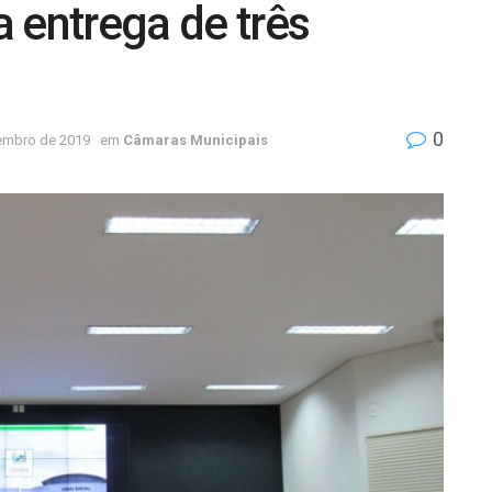
 entrega de três
0
embro de 2019
em
Câmaras Municipais