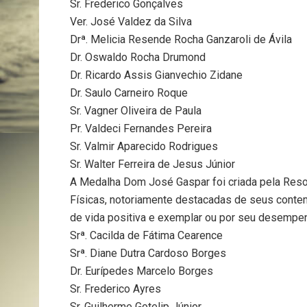
Sr. Frederico Gonçalves
Ver. José Valdez da Silva
Drª. Melicia Resende Rocha Ganzaroli de Ávila
Dr. Oswaldo Rocha Drumond
Dr. Ricardo Assis Gianvechio Zidane
Dr. Saulo Carneiro Roque
Sr. Vagner Oliveira de Paula
Pr. Valdeci Fernandes Pereira
Sr. Valmir Aparecido Rodrigues
Sr. Walter Ferreira de Jesus Júnior
A Medalha Dom José Gaspar foi criada pela Resol
Físicas, notoriamente destacadas de seus contem
de vida positiva e exemplar ou por seu desempenh
Srª. Cacilda de Fátima Cearence
Srª. Diane Dutra Cardoso Borges
Dr. Eurípedes Marcelo Borges
Sr. Frederico Ayres
Sr. Guilherme Gotelip Júnior