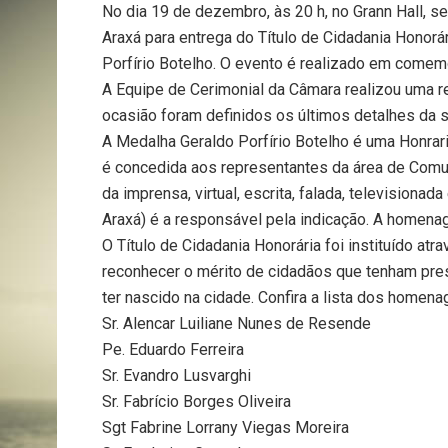
No dia 19 de dezembro, às 20 h, no Grann Hall, s
Araxá para entrega do Título de Cidadania Honor
Porfírio Botelho. O evento é realizado em comem
A Equipe de Cerimonial da Câmara realizou uma r
ocasião foram definidos os últimos detalhes da 
A Medalha Geraldo Porfírio Botelho é uma Honraria
é concedida aos representantes da área de Com
da imprensa, virtual, escrita, falada, televisiona
Araxá) é a responsável pela indicação. A homena
O Título de Cidadania Honorária foi instituído at
reconhecer o mérito de cidadãos que tenham pre
ter nascido na cidade. Confira a lista dos homen
Sr. Alencar Luiliane Nunes de Resende
Pe. Eduardo Ferreira
Sr. Evandro Lusvarghi
Sr. Fabrício Borges Oliveira
Sgt Fabrine Lorrany Viegas Moreira