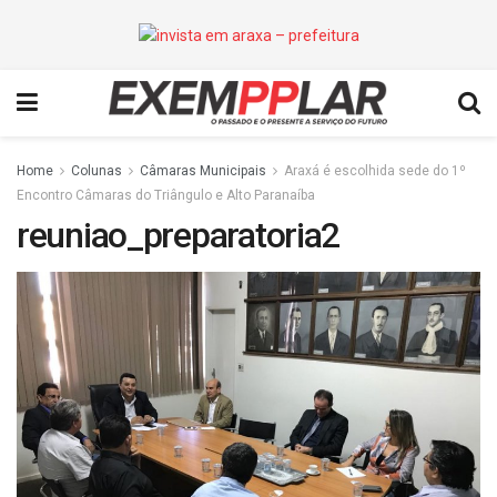
Home
Colunas
Câmaras Municipais
Araxá é escolhida sede do 1º
Encontro Câmaras do Triângulo e Alto Paranaíba
reuniao_preparatoria2