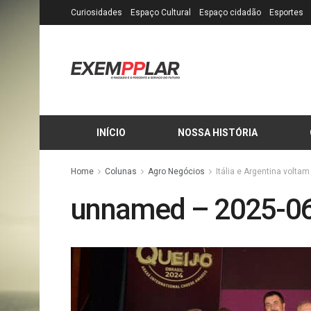
Curiosidades
Espaço Cultural
Espaço cidadão
Esportes
INÍCIO
NOSSA HISTÓRIA
Home
Colunas
Agro Negócios
Itália e Argentina volta
unnamed – 2025-0