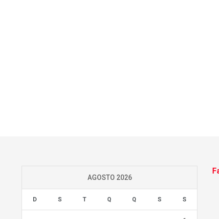
F
AGOSTO 2026
D
S
T
Q
Q
S
S