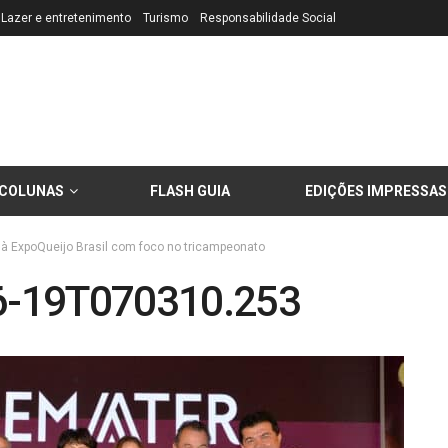
Lazer e entretenimento
Turismo
Responsabilidade Social
COLUNAS
FLASH GUIA
EDIÇÕES IMPRESSAS
m à ExpoQueijo Brasil com foco no tricampeonato
6-19T070310.253