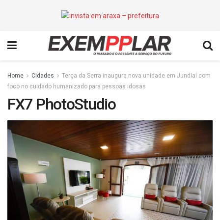
Home
Cidades
Terça da Serra inaugura nova unidade em Jundiaí com
foco no cuidado humanizado para pessoas idosas
FX7 PhotoStudio