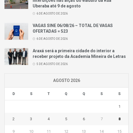
interdições nas alças do viaduto da Rua
Uberaba até 9 de agosto
6 DE AGOSTO DE 2026
VAGAS SINE 06/08/26 – TOTAL DE VAGAS
OFERTADAS = 523
6 DE AGOSTO DE 2026
Araxá será a primeira cidade do interior a
receber projeto da Academia Mineira de Letras
5 DE AGOSTO DE 2026
AGOSTO 2026
D
S
T
Q
Q
S
S
1
2
3
4
5
6
7
8
9
10
11
12
13
14
15