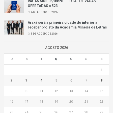
VAGAS SINE 06/08/26 – TOTAL DE VAGAS
OFERTADAS = 523
6 DE AGOSTO DE 2026
Araxá será a primeira cidade do interior a
receber projeto da Academia Mineira de Letras
5 DE AGOSTO DE 2026
AGOSTO 2026
D
S
T
Q
Q
S
S
1
2
3
4
5
6
7
8
9
10
11
12
13
14
15
16
17
18
19
20
21
22
23
24
25
26
27
28
29