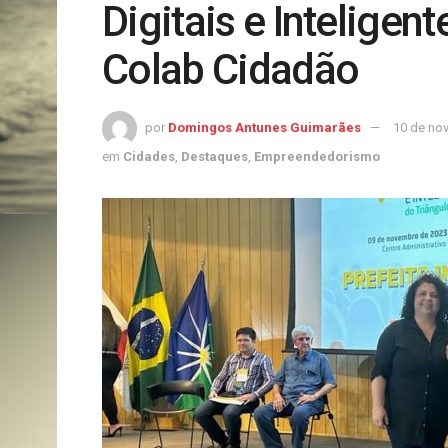
Digitais e Inteligen
Colab Cidadão
por
Domingos Antunes Guimarães
10 de no
em
Cidades
,
Destaques
,
Empreendedorismo