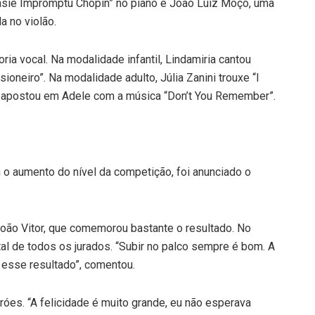
ntasie Impromptu Chopin” no piano e João Luiz Moço, uma
a no violão.
a vocal. Na modalidade infantil, Lindamiria cantou
ioneiro”. Na modalidade adulto, Júlia Zanini trouxe “I
a apostou em Adele com a música “Don’t You Remember”.
 o aumento do nível da competição, foi anunciado o
 João Vitor, que comemorou bastante o resultado. No
tal de todos os jurados. “Subir no palco sempre é bom. A
r esse resultado”, comentou.
Fróes. “A felicidade é muito grande, eu não esperava