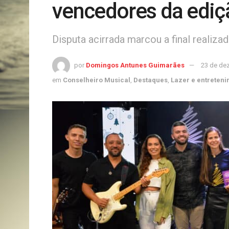
vencedores da ediç
Disputa acirrada marcou a final realiza
por
Domingos Antunes Guimarães
23 de de
em
Conselheiro Musical
,
Destaques
,
Lazer e entreten