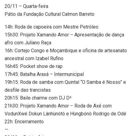
20/11 – Quarta-feira
Pátio da Fundação Cultural Calmon Barreto
14h: Roda de capoeira com Mestre Petróleo
15h30: Projeto Xamando Amor – Apresentação de dança
afro com Juliano Raça
16h: Cortejo Congo e Moçambique e oficina de artesanato
ancestral com Izabel Rufino
16h45: Pocket show de rap
17h45: Batalha Araxá – Intermunicipal
19h15: Roda de samba com Quintal “O Samba é Nosso” e
desfile das trancistas
20h15: Baile charme com DJ D²
21h30: Projeto Xamando Amor – Roda de Axé com
VodunXwé Dokun Lànhùnótò e Hùngbónò Rodrigo de Odé
22h: Encerramento
—