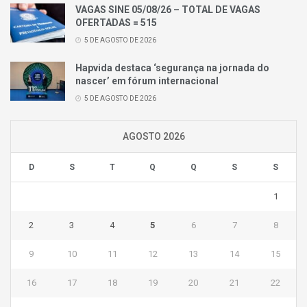
VAGAS SINE 05/08/26 – TOTAL DE VAGAS
OFERTADAS = 515
5 DE AGOSTO DE 2026
Hapvida destaca ‘segurança na jornada do
nascer’ em fórum internacional
5 DE AGOSTO DE 2026
AGOSTO 2026
D
S
T
Q
Q
S
S
1
2
3
4
5
6
7
8
9
10
11
12
13
14
15
16
17
18
19
20
21
22